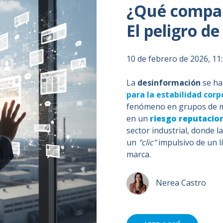
¿Qué compar
El peligro d
10 de febrero de 2026, 11
La
desinformación
se ha
para la estabilidad corp
fenómeno en grupos de me
en un
riesgo reputacio
sector industrial, donde l
un
"clic"
impulsivo de un 
marca.
Nerea Castro