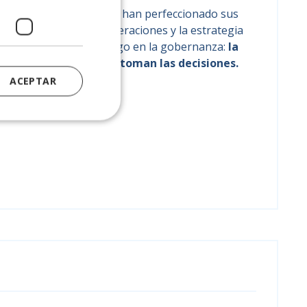
sejos de Administración han perfeccionado sus
re las finanzas, las operaciones y la estrategia
 persiste un ángulo ciego en la gobernanza:
la
ca
de las personas que toman las decisiones.
ACEPTAR