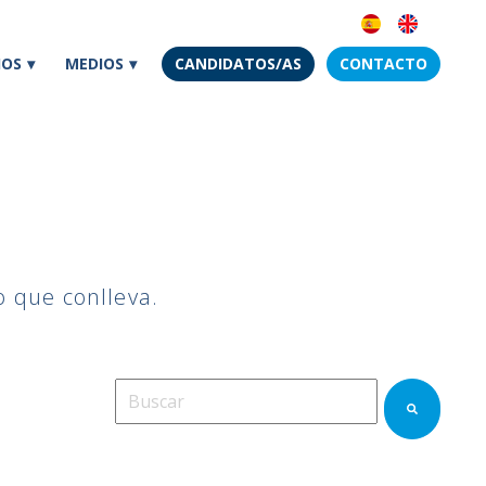
IOS
MEDIOS
CANDIDATOS/AS
CONTACTO
o que conlleva.
Esto es un campo de búsqueda con una función
No hay sugerencias porque el campo de bú