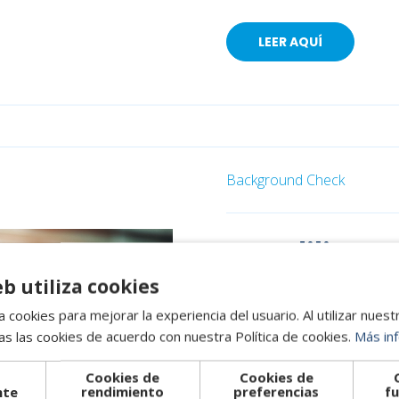
LEER AQUÍ
Background Check
Due diligenc
Background 
eb utiliza cookies
empresa
 cookies para mejorar la experiencia del usuario. Al utilizar nuest
s las cookies de acuerdo con nuestra Política de cookies.
Más in
16 de marzo de 2026, 13:1
Cookies de
Cookies de
nte
rendimiento
preferencias
fu