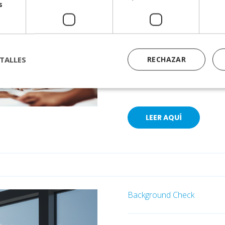
s
Durante décadas, los Con
mecanismos de control sob
de mercado. Sin embargo,
validación técnica y éti
TALLES
RECHAZAR
Diana Varela
LEER AQUÍ
Background Check