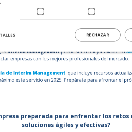
s
demos ayudarte?
TALLES
RECHAZAR
ágiles para liderar transiciones, gestionar crisis o impulsar
, el
interim management
puede ser tu mejor aliado. En
Se
ectar empresas con los mejores profesionales del mercado.
ía de Interim Management
, que incluye recursos actual
áximo este servicio en 2025. Prepárate para afrontar el pr
mpresa preparada para enfrentar los retos 
soluciones ágiles y efectivas?