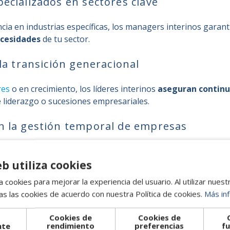
pecializados en sectores clave
ncia en industrias específicas, los managers interinos garan
ecesidades
de tu sector.
 la transición generacional
res
o en crecimiento, los líderes interinos
aseguran continu
 liderazgo o sucesiones empresariales.
n la gestión temporal de empresas
irectivos temporales es una solución ágil para
cubrir vacan
 evitando interrupciones operativas.
eb utiliza cookies
 cookies para mejorar la experiencia del usuario. Al utilizar nuest
n para 2025 con confianza
s las cookies de acuerdo con nuestra Política de cookies.
Más in
ante, el interim management en España es una estrategia i
Cookies de
Cookies de
titividad y la capacidad de adaptación empresarial.
nte
rendimiento
preferencias
fu