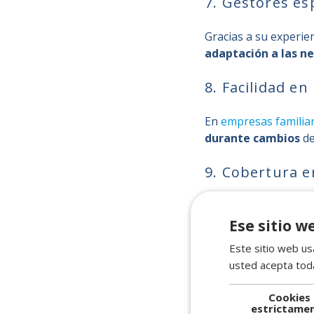
7. Gestores es
Gracias a su experie
adaptación a las n
8. Facilidad en
En
empresas familia
durante cambios
de
9. Cobertura e
La contratación de d
manera temporal
,
Ese sitio w
Este sitio web usa
10. Preparació
usted acepta toda
En un mercado cambi
Cookies
fortalecer la compe
estrictame