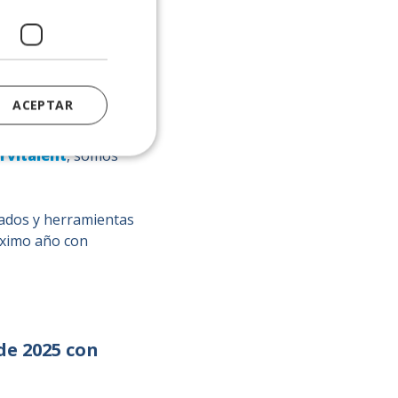
ACEPTAR
 proyectos
rvitalent
, somos
izados y herramientas
óximo año con
de 2025 con