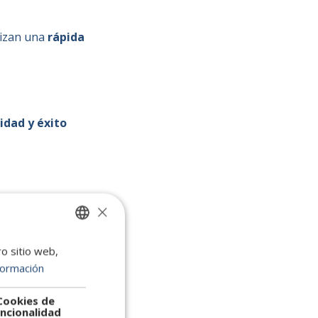
tizan una
rápida
idad y éxito
×
tes clave de
ro sitio web,
SPANISH
formación
ENGLISH
mprescindible para
PORTUGUESE
Cookies de
ncionalidad