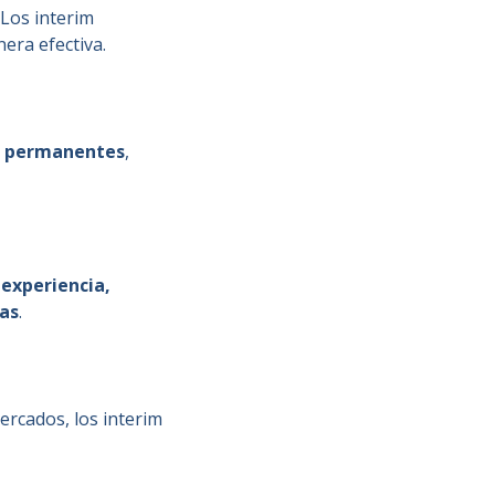
 Los interim
era efectiva.
es permanentes
,
experiencia,
jas
.
rcados, los interim