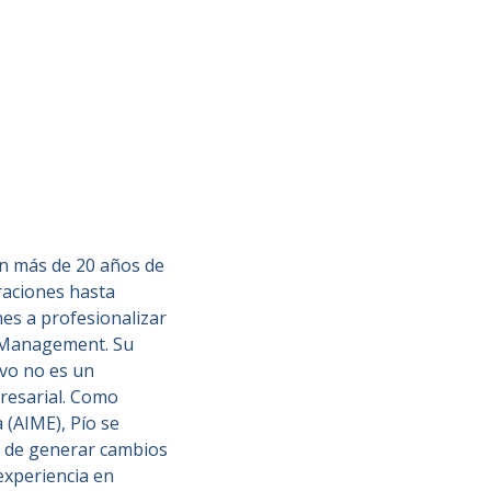
n más de 20 años de
raciones hasta
nes a profesionalizar
m Management. Su
ivo no es un
presarial. Como
(AIME), Pío se
s de generar cambios
experiencia en