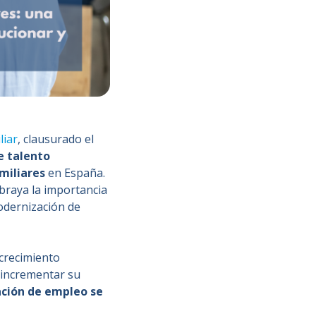
liar
, clausurado el
de talento
amiliares
en España.
ubraya la importancia
odernización de
 crecimiento
 incrementar su
ación de empleo se