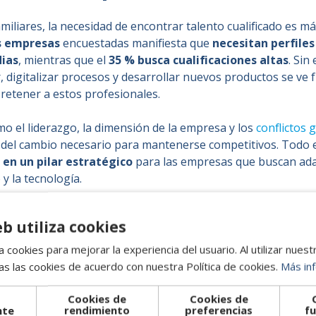
miliares, la necesidad de encontrar talento cualificado es m
s empresas
encuestadas manifiesta que
necesitan perfiles
dias
, mientras que el
35 % busca cualificaciones altas
. Sin
, digitalizar procesos y desarrollar nuevos productos se ve 
y retener a estos profesionales.
o el liderazgo, la dimensión de la empresa y los
conflictos 
 del cambio necesario para mantenerse competitivos. Todo e
 en un pilar estratégico
para las empresas que buscan ada
y la tecnología.
eb utiliza cookies
tegia para atraer el talento 
 cookies para mejorar la experiencia del usuario. Al utilizar nuest
s las cookies de acuerdo con nuestra Política de cookies.
Más in
 la
captación de talento cualificado
se convierte en una
p
Cookies de
Cookies de
que buscan asegurar su competitividad y crecimiento sosten
nte
rendimiento
preferencias
fu