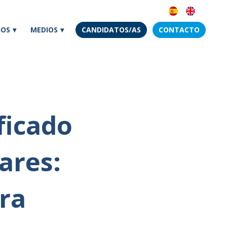
IOS
MEDIOS
CANDIDATOS/AS
CONTACTO
ificado
ares:
ra