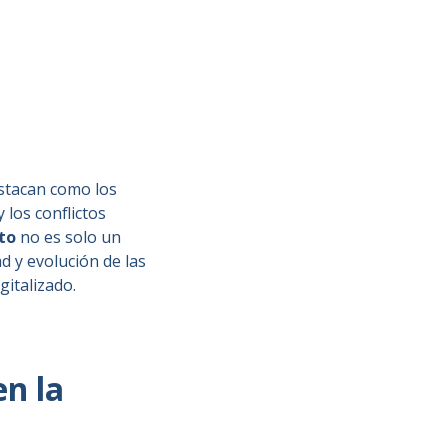
estacan como los
 los conflictos
nto
no es solo un
ad y evolución de las
italizado.
en la