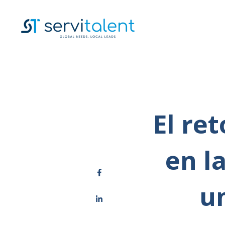
El ret
en l
u