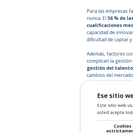
Para las empresas fa
nunca. El
56 % de la
cualificaciones me
capacidad de innovar
dificultad de captar 
Además, factores com
complican la gestión
gestión del talento
cambios del mercado 
Ese sitio w
Una estra
Este sitio web usa
usted acepta toda
Ante este panorama,
Cookies
empresas familiares 
estrictame