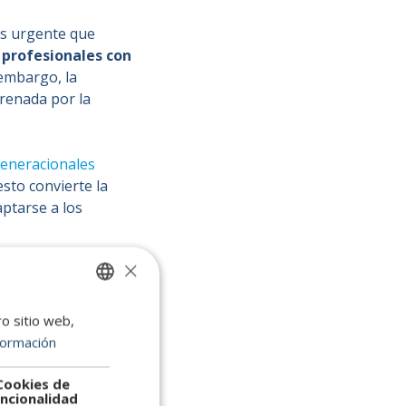
ás urgente que
 profesionales con
 embargo, la
frenada por la
generacionales
sto convierte la
ptarse a los
×
adecuado
ro sitio web,
SPANISH
formación
ENGLISH
rioridad
para las
PORTUGUESE
Cookies de
ible. Contar con los
ncionalidad