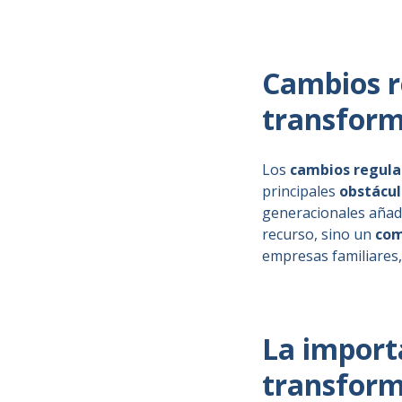
Cambios re
transform
Los
cambios regula
principales
obstácu
generacionales añade
recurso, sino un
com
empresas familiares,
La importa
transform