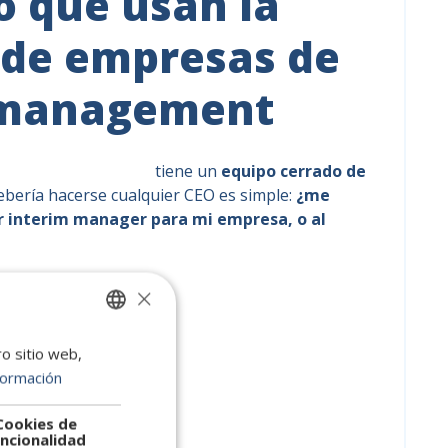
o que usan la
 de empresas de
 management
interim management
tiene un
equipo cerrado de
ebería hacerse cualquier CEO es simple:
¿me
r interim manager para mi empresa, o al
×
z Varela
ro sitio web,
SPANISH
formación
ENGLISH
PORTUGUESE
Cookies de
ncionalidad