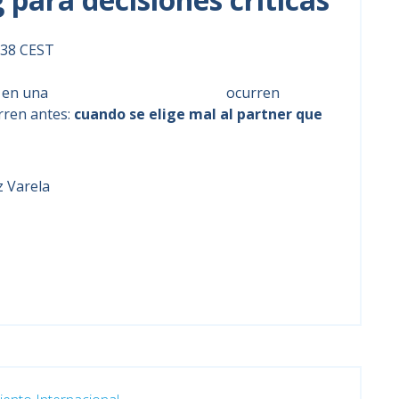
2:38 CEST
 en una
incorporación directiva no
ocurren
ren antes:
cuando se elige mal al partner que
z Varela