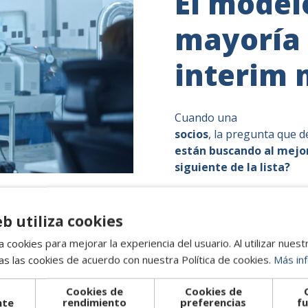
El model
mayoría
interim
Cuando una
empresa de 
socios
, la pregunta que d
están buscando al mejo
siguiente de la lista?
Alberto Fernánde
eb utiliza cookies
 cookies para mejorar la experiencia del usuario. Al utilizar nuest
s las cookies de acuerdo con nuestra Política de cookies.
Más in
LEER AQUÍ
Cookies de
Cookies de
nte
rendimiento
preferencias
fu