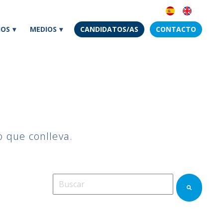
IOS
MEDIOS
CANDIDATOS/AS
CONTACTO
o que conlleva.
Esto es un campo de búsqueda con una función
No hay sugerencias porque el campo de bú