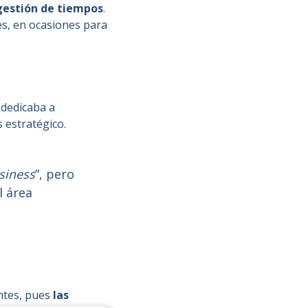
 gestión de tiempos
.
tes, en ocasiones para
 dedicaba a
 estratégico.
siness
”, pero
l área
entes, pues
las