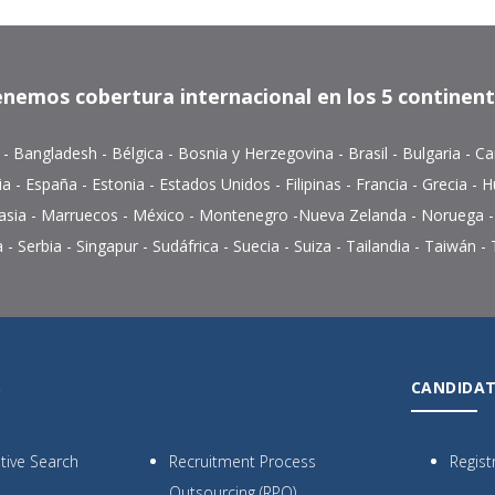
nemos cobertura internacional en los 5 continen
a
-
Bangladesh
-
Bélgica
-
Bosnia y Herzegovina
-
Brasil
-
Bulgaria
-
Ca
ia
-
España
-
Estonia
-
Estados Unidos
- Filipinas -
Francia
-
Grecia
-
H
asia
-
Marruecos
-
México
-
Montenegro
-
Nueva Zelanda
-
Noruega
a
-
Serbia
-
Singapur
-
Sudáfrica
-
Suecia
-
Suiza
-
Tailandia
- Taiwán -
S
CANDIDA
tive Search
Recruitment Process
Regist
Outsourcing (RPO)