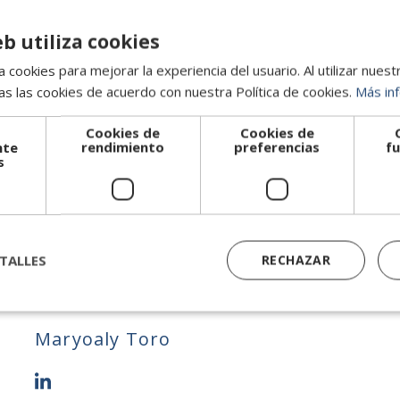
lecen con la confianza y la confianza se construye a trav
con otras alternativas.
eb utiliza cookies
prendido a adaptarse y aprovechar al máximo las ventajas de
 cookies para mejorar la experiencia del usuario. Al utilizar nuest
 comerciales, sin desechar en absoluto el modelo clásico de 
s las cookies de acuerdo con nuestra Política de cookies.
Más in
tas ayuda en la búsqueda de 
Cookies de
Cookies de
nte
rendimiento
preferencias
fu
s
¡Hablemos!
TALLES
RECHAZAR
Maryoaly Toro