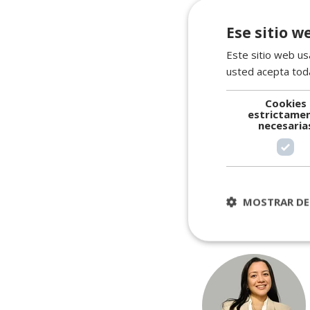
relaciones se forta
pero ahora contamos 
Ese sitio w
La generación Z ha a
Este sitio web usa
nuestras actividades
usted acepta toda
¿Necesi
Cookies
estrictame
necesaria
MOSTRAR DE