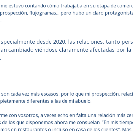
lo me estuvo contando cómo trabajaba en su etapa de comer
 prospección, flujogramas… pero hubo un claro protagonista
a
.
 especialmente desde 2020, las relaciones, tanto pe
han cambiado viéndose claramente afectadas por la
.
 son cada vez más escasos, por lo que mi prospección, relaci
letamente diferentes a las de mi abuelo.
rme con vosotros, a veces echo en falta una relación más cer
s de los que disponemos ahora me consuelan. “En mis tiemp
os en restaurantes o incluso en casa de los clientes”. Más a