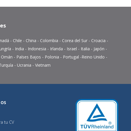
tes
nadá
-
Chile
-
China
-
Colombia
- Corea del Sur - Croacia -
ungría
-
India
-
Indonesia
-
Irlanda
- Israel -
Italia
-
Japón
-
-
Omán
-
Países Bajos
-
Polonia
- Portugal -
Reino Unido
-
Turquía
- Ucrania -
Vietnam
TOS
ra tu CV