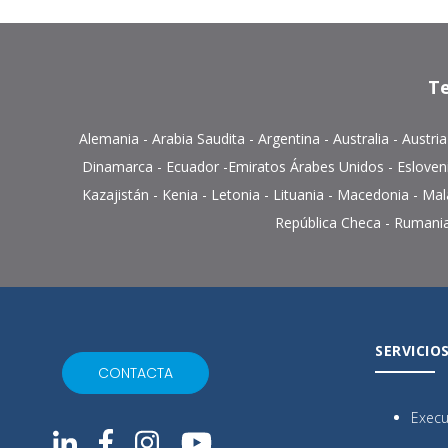
Te
Alemania
-
Arabia Saudita
-
Argentina
-
Australia
-
Austri
Dinamarca
-
Ecuador
-
Emiratos Árabes Unidos
-
Esloven
Kazajistán
-
Kenia
-
Letonia
-
Lituania
- Macedonia -
Mal
República Checa
-
Rumani
SERVICIO
CONTACTA
Execu